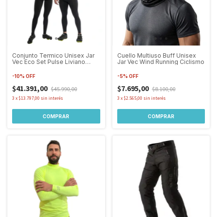
Conjunto Termico Unisex Jar
Cuello Multiuso Buff Unisex
Vec Eco Set Pulse Liviano
Jar Vec Wind Running Ciclismo
Primera Piel
-
10
%
OFF
-
5
%
OFF
$41.391,00
$7.695,00
$45.990,00
$8.100,00
3
x
$13.797,00
sin interés
3
x
$2.565,00
sin interés
COMPRAR