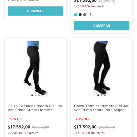
$17.592,00
$21.990,00
3
x
$5.864,00
sin interés
COMPRAR
+5
COMPRAR
Calza Termica Primera Piel Jar
Calza Termica Primera Piel Jar
Vec Primo Strato Hombre
Vec Primo Strato Para Mujer
-
20
%
OFF
-
20
%
OFF
$17.592,00
$17.592,00
$21.990,00
$21.990,00
3
x
$5.864,00
sin interés
3
x
$5.864,00
sin interés