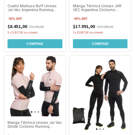
Cuello Multiuso Buff Unisex
Manga Térmica Unisex JAR
Jar Vec Argentina Running
VEC Argentina Cliclismo
Ciclismo
Running Treking
-
10
%
OFF
-
10
%
OFF
$8.451,00
$17.991,00
$9.390,00
$19.990,00
3
x
$2.817,00
sin interés
3
x
$5.997,00
sin interés
COMPRAR
Manga Térmica Unisex Jar Vec
Stride Ciclismo Running
Trekking