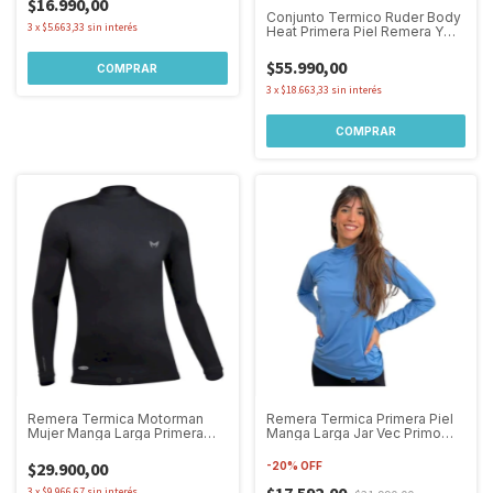
$16.990,00
Conjunto Termico Ruder Body
3
x
$5.663,33
sin interés
Heat Primera Piel Remera Y
Calza
$55.990,00
COMPRAR
3
x
$18.663,33
sin interés
COMPRAR
Remera Termica Motorman
Remera Termica Primera Piel
Mujer Manga Larga Primera
Manga Larga Jar Vec Primo
Piel
Strato
$29.900,00
-
20
%
OFF
3
x
$9.966,67
sin interés