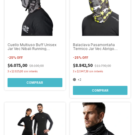
Cuello Multiuso Buff Unisex
Balaclava Pasamontaña
Jar Vec Nibali Running
Termico Jar Vec Abrigo
Ciclismo
Primera Piel
-
25
%
OFF
-
25
%
OFF
$6.075,00
$8.842,50
$8.100,00
$11.790,00
3
x
$2.025,00
sin interés
3
x
$2.947,50
sin interés
+2
COMPRAR
COMPRAR