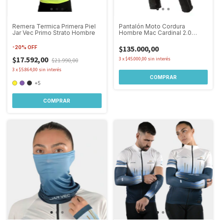
Remera Termica Primera Piel
Pantalón Moto Cordura
Jar Vec Primo Strato Hombre
Hombre Mac Cardinal 2.0
Protección
$135.000,00
-
20
%
OFF
$17.592,00
3
x
$45.000,00
sin interés
$21.990,00
3
x
$5.864,00
sin interés
COMPRAR
+5
COMPRAR